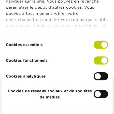
naviguer sur le site. Vous pouvez en revanche
paramétrer le dépôt d’autres cookies. Vous
pouvez à tout moment retirer votre
consentement ou modifier vos paramètres relatifs
Coopération nationale
aux cookies. Cliquez ci-dessous sur « Afficher les
détails » pour obtenir davantage d'informations.
La politique en matière de cookies est
Coopération internationale
Sélection
consultable dans son intégralité
ici
.
Cookies essentiels
du
consentement
Cookies fonctionnels
Cookies analytiques
Cookies de réseaux sociaux et de sociétés
de médias