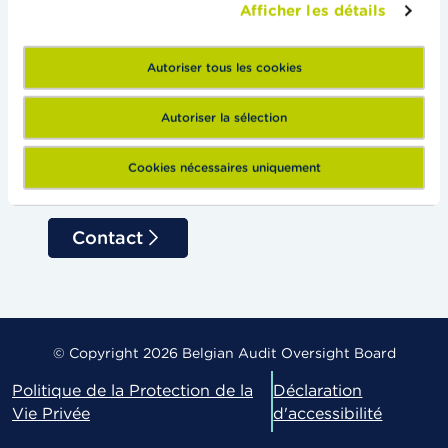
Réviseurs d'entreprises
Afficher les détails
Actualités & Mises en garde
Utilisateurs de l'information financière
Autoriser tous les cookies
Le Collège
Autoriser la sélection
Comités d'audit & Management
Annonces
Cookies nécessaires uniquement
Contact
© Copyright 2026 Belgian Audit Oversight Board
Politique de la Protection de la
Déclaration
Vie Privée
d'accessibilité