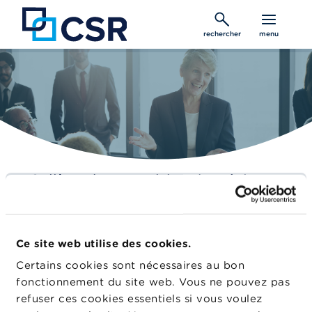
Aller
au
rechercher
menu
contenu
principal
Collège de supervision des réviseurs
d’entreprises
Renforcer sans relâche la qualité d’audit
Ce site web utilise des cookies.
Accueil
Certains cookies sont nécessaires au bon
fonctionnement du site web. Vous ne pouvez pas
Coopération
refuser ces cookies essentiels si vous voulez