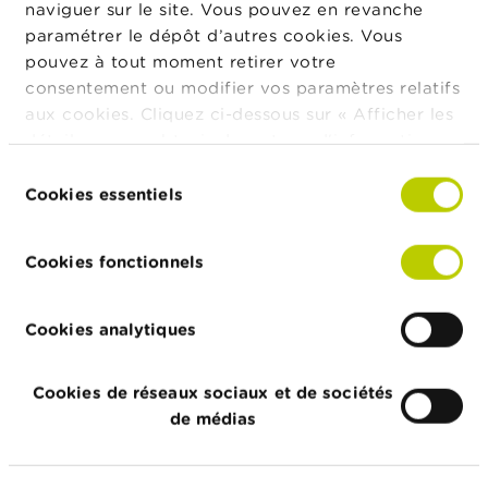
naviguer sur le site. Vous pouvez en revanche
d'équivalence
paramétrer le dépôt d’autres cookies. Vous
du Royaume-
Uni
pouvez à tout moment retirer votre
consentement ou modifier vos paramètres relatifs
Règlement
16/02/2023
17/02/2023
aux cookies. Cliquez ci-dessous sur « Afficher les
Lanceurs
détails » pour obtenir davantage d'informations.
d'alerte CSR
La politique en matière de cookies est
Sélection
consultable dans son intégralité
ici
.
Décision du
26/01/2023
14/02/2023
Cookies essentiels
du
CSR -
consentement
Interruption
Cookies fonctionnels
anticipée du
mandat de
commissaire
Cookies analytiques
Règlement
06/10/2022
25/01/2023
d'ordre
Cookies de réseaux sociaux et de sociétés
intérieur
de médias
Décision
14/11/2022
15/11/2022
relative à