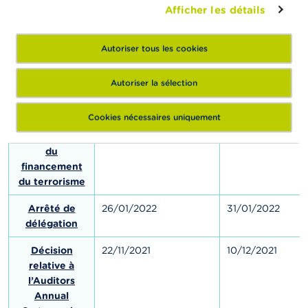
l’Auditors
Afficher les détails
Annual
Cartography
Autoriser tous les cookies
Questionnaire
24/06/2022
24/06/2022
périodique
Autoriser la sélection
relatif à la
prévention du
Cookies nécessaires uniquement
blanchiment
de capitaux et
du
financement
du terrorisme
Arrêté de
26/01/2022
31/01/2022
délégation
Décision
22/11/2021
10/12/2021
relative à
l’Auditors
Annual