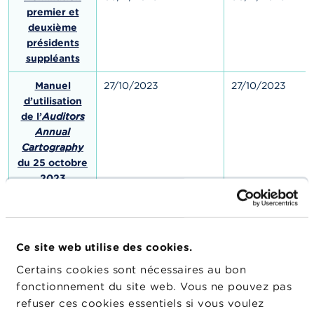
premier et
deuxième
présidents
suppléants
Manuel
27/10/2023
27/10/2023
d’utilisation
de l’
Auditors
Annual
Cartography
du 25 octobre
2023
Arrêté
14/07/2023
17/07/2023
d'équivalence
de Guernesey
Ce site web utilise des cookies.
Arrêté de
25/05/2023
26/05/2023
Certains cookies sont nécessaires au bon
délégation
fonctionnement du site web. Vous ne pouvez pas
refuser ces cookies essentiels si vous voulez
Arrêté
27/04/2023
27/04/2023