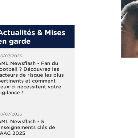
Actualités & Mises
en garde
08/07/2026
AML Newsflash - Fan du
football ? Découvrez les
facteurs de risque les plus
pertinents et comment
ceux-ci nécessitent votre
igilance !
08/07/2026
AML Newsflash - 5
enseignements clés de
l’AAC 2025