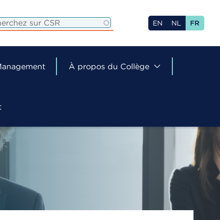
EN
NL
FR
 Management
À propos du Collège
t