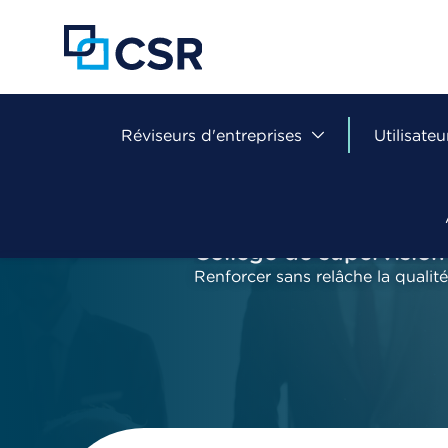
Aller
au
contenu
principal
Réviseurs d'entreprises
Utilisateu
Collège de supervision
Renforcer sans relâche la qualité