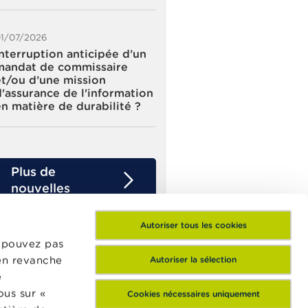
1/07/2026
Interruption anticipée d’un
mandat de commissaire
et/ou d’une mission
d'assurance de l'information
en matière de durabilité ?
Plus de
nouvelles
Autoriser tous les cookies
e pouvez pas
 en revanche
Autoriser la sélection
e
ous sur «
Cookies nécessaires uniquement