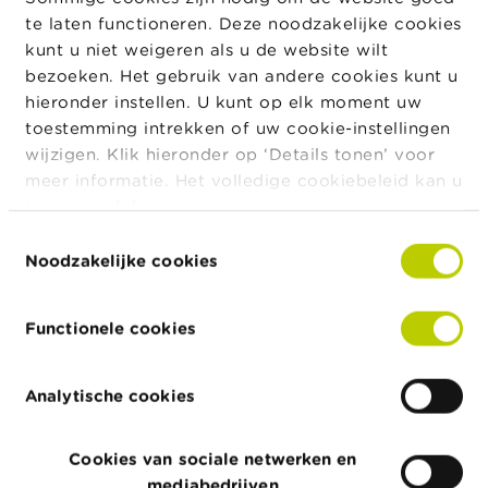
complexer wordt, met nieuwe kwaliteitsnormen,
te laten functioneren. Deze noodzakelijke cookies
aangescherpte verwachtingen rond duurzaamheid en
kunt u niet weigeren als u de website wilt
een evoluerend antiwitwaslandschap, bleef de BAOB
bezoeken. Het gebruik van andere cookies kunt u
trouw aan zijn opdracht: het bewaken en bevorderen
hieronder instellen. U kunt op elk moment uw
van de kwaliteit en integriteit van de revisorale
toestemming intrekken of uw cookie-instellingen
dienstverlening.
wijzigen. Klik hieronder op ‘Details tonen’ voor
meer informatie. Het volledige cookiebeleid kan u
hier
raadplegen.
Lees het activiteitenverslag 2025
Toestemmingsselectie
Noodzakelijke cookies
Functionele cookies
Nieuws & Waarschuwingen
Analytische cookies
08/07/2026
Cookies van sociale netwerken en
AML Newsflash - Voetbalfan ? Ontdek de meest
pertinente risicofactoren et hoe deze uw
mediabedrijven