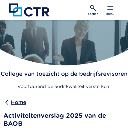
Overslaan
en
zoeken
menu
naar
de
inhoud
gaan
College van toezicht op de bedrijfsrevisoren
Voortdurend de auditkwaliteit versterken
Home
Activiteitenverslag 2025 van de
BAOB