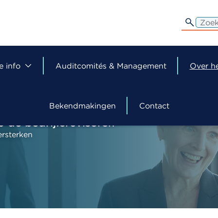
edit-
s
e info
Auditcomités & Management
Over he
Bekendmakingen
Contact
p de bedrijfsrevisoren
ersterken