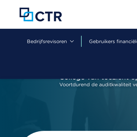
Overslaan
en
naar
de
inhoud
gaan
Bedrijfsrevisoren
Gebruikers financiël
College van toezicht o
Voortdurend de auditkwaliteit v