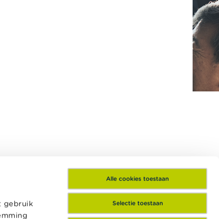
Alle cookies toestaan
t gebruik
Selectie toestaan
temming