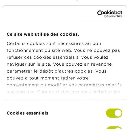
Le comité est l’organe décisionnel du Collège, il est
composé de six membres et son fonctionnement est
en partie régi par
le règlement d’ordre intérieur du
Collège
. Le président du comité, Madame Bénédicte
Ce site web utilise des cookies.
Vessié, représente le Collège à l’égard des tiers et en
Certains cookies sont nécessaires au bon
droit.
fonctionnement du site web. Vous ne pouvez pas
refuser ces cookies essentiels si vous voulez
naviguer sur le site. Vous pouvez en revanche
Sadi Podevijn
paramétrer le dépôt d’autres cookies. Vous
Président suppléant, expert
pouvez à tout moment retirer votre
consentement ou modifier vos paramètres relatifs
aux cookies. Cliquez ci-dessous sur « Afficher les
Dieter Hendrickx
détails » pour obtenir davantage d'informations.
La politique en matière de cookies est
Sélection
Membre désigné par la BNB
consultable dans son intégralité
ici
.
Cookies essentiels
du
consentement