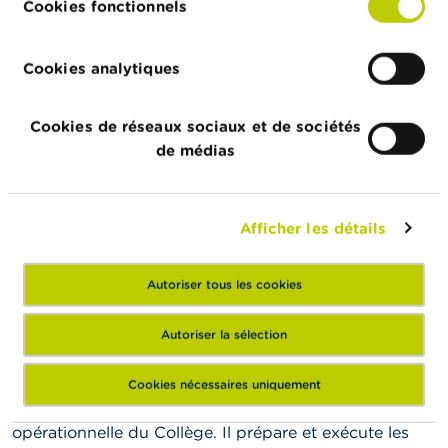
Grégory Nguyen
Cookies fonctionnels
Membre désigné par la BNB
Cookies analytiques
Vincent De Bock
Cookies de réseaux sociaux et de sociétés
Membre désigné par la FSMA
de médias
Antoine Van Cauwenberge
Afficher les détails
Membre désigné par la FSMA
Autoriser tous les cookies
Autoriser la sélection
Secrétaire général
Cookies nécessaires uniquement
Le secrétaire général assure la direction
opérationnelle du Collège. Il prépare et exécute les