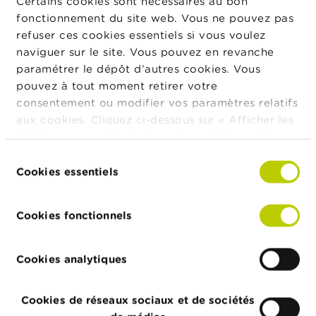
Certains cookies sont nécessaires au bon
fonctionnement du site web. Vous ne pouvez pas
refuser ces cookies essentiels si vous voulez
naviguer sur le site. Vous pouvez en revanche
Comment dois-je procéder pour encoder
paramétrer le dépôt d’autres cookies. Vous
mes données manuellement dans
pouvez à tout moment retirer votre
l’Auditors Annual Cartography ?
consentement ou modifier vos paramètres relatifs
aux cookies. Cliquez ci-dessous sur « Afficher les
détails » pour obtenir davantage d'informations.
Comment dois-je procéder pour encoder
La politique en matière de cookies est
Sélection
mes données dans l’Auditors Annual
consultable dans son intégralité
ici
.
Cookies essentiels
du
Cartography en téléchargeant un fichier
consentement
XML ?
Cookies fonctionnels
Cookies analytiques
Quelles sont les règles de validation
fondamentales à respecter pour importer
mes données via le téléchargement d’un
Cookies de réseaux sociaux et de sociétés
fichier XML ?