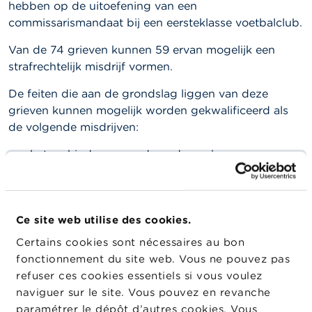
hebben op de uitoefening van een
commissarismandaat bij een eersteklasse voetbalclub.
Van de 74 grieven kunnen 59 ervan mogelijk een
strafrechtelijk misdrijf vormen.
De feiten die aan de grondslag liggen van deze
grieven kunnen mogelijk worden gekwalificeerd als
de volgende misdrijven:
het verhinderen van de onderzoeken en
expertises van het College krachtens de wet van
7 december 2016 of het College bewust onjuiste
of onvolledige informatie verstrekken (artikel 85
Ce site web utilise des cookies.
van de wet van 7 december 2016 tot organisatie
van het beroep van en het publiek toezicht op de
Certains cookies sont nécessaires au bon
bedrijfsrevisoren);
fonctionnement du site web. Vous ne pouvez pas
refuser ces cookies essentiels si vous voulez
het hinderen van de inspecties en verificaties van
naviguer sur le site. Vous pouvez en revanche
het College of weigeren de gegevens te
paramétrer le dépôt d’autres cookies. Vous
verstrekken op grond van de wet van 18