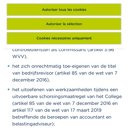
valsheid in geschriften (artikel 193, 196 en 213
Autoriser tous les cookies
Strafwetboek);
Autoriser la sélection
het meewerken aan de niet-bekendmaking van
het commissarisverslag (artikel 3:43 WVV);
Cookies nécessaires uniquement
het uitvoeren of aanvaarden van verboden niet-
controlediensten als commissaris (artikel 3:96
WVV),
het zich onrechtmatig toe-eigenen van de titel
van bedrijfsrevisor (artikel 85 van de wet van 7
december 2016),
het uitoefenen van werkzaamheden tijdens een
uitvoerbare schorsingsmaatregel van het College
(artikel 85 van de wet van 7 december 2016 en
artikel 117 van de wet van 17 maart 2019
betreffende de beroepen van accountant en
belastingadviseur);