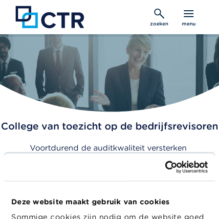
Overslaan
en
zoeken
menu
naar
de
inhoud
gaan
College van toezicht op de bedrijfsrevisoren
Voortdurend de auditkwaliteit versterken
Home
Permanente vorming
Deze website maakt gebruik van cookies
Sommige cookies zijn nodig om de website goed