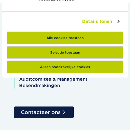
Details tonen
Alle cookies toestaan
Bedrijfsrevisoren
Nieuws & Waarschuwingen
Selectie toestaan
Gebruikers financiële info
Alleen noodzakelijke cookies
Over het College
Auditcomités & Management
Bekendmakingen
Contacteer ons