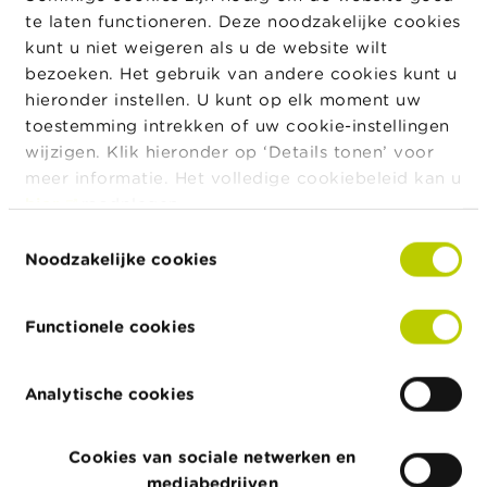
Een bedrijfsrevisor moet zich permanent bijscholen
te laten functioneren. Deze noodzakelijke cookies
over alle relevante aspecten van het beroep. Op deze
kunt u niet weigeren als u de website wilt
manier beoogt de wetgever dat de bedrijfsrevisor
bezoeken. Het gebruik van andere cookies kunt u
over de nodige theoretische kennis en over afdoende
hieronder instellen. U kunt op elk moment uw
beroepsbekwaamheden beschikt om zijn opdracht
toestemming intrekken of uw cookie-instellingen
naar behoren en met inachtneming van de
wijzigen. Klik hieronder op ‘Details tonen’ voor
beroepsethiek uit te oefenen.
meer informatie. Het volledige cookiebeleid kan u
hier
raadplegen.
De wetgever delegeert de organisatie van de
permanente vorming aan het Instituut van de
Toestemmingsselectie
Bedrijfsrevisoren. Het College draagt de
Noodzakelijke cookies
eindverantwoordelijkheid voor het toezicht op en de
uitvoering van deze gedelegeerde opdracht.
Functionele cookies
Analytische cookies
Cookies van sociale netwerken en
mediabedrijven