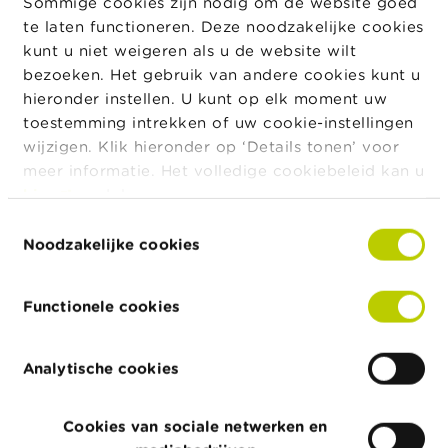
Sommige cookies zijn nodig om de website goed
De bedrijfsrevisoren die over een Belgische
te laten functioneren. Deze noodzakelijke cookies
identiteitskaart (eID) beschikken kunnen nu itsme®
kunt u niet weigeren als u de website wilt
gebruiken om gemakkelijk en veilig verbinding te
bezoeken. Het gebruik van andere cookies kunt u
maken met de FiMiS-applicatie.
hieronder instellen. U kunt op elk moment uw
toestemming intrekken of uw cookie-instellingen
Authenticatie via certificaat (GlobalSign of Isabel)
wijzigen. Klik hieronder op ‘Details tonen’ voor
blijft ook beschikbaar.
meer informatie. Het volledige cookiebeleid kan u
hier
raadplegen.
Toestemmingsselectie
Lees meer...
Noodzakelijke cookies
Functionele cookies
Nieuws & Waarschuwingen
Analytische cookies
08/07/2026
Cookies van sociale netwerken en
AML Newsflash - Voetbalfan ? Ontdek de meest