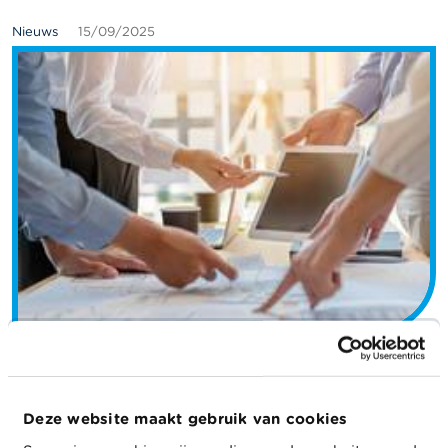
Nieuws
15/09/2025
De gebruiker van het onlineplatform FiMiS kan
voortaan opteren voor een nieuwe
Deze website maakt gebruik van cookies
inlogprocedure.