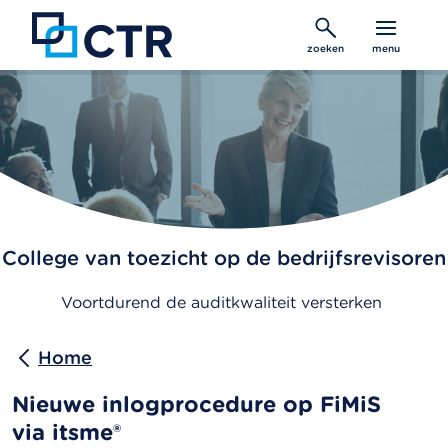
Overslaan
en
zoeken
menu
naar
de
inhoud
gaan
College van toezicht op de bedrijfsrevisoren
Voortdurend de auditkwaliteit versterken
Home
Nieuwe inlogprocedure op FiMiS
via itsme®