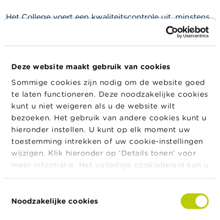
Het College voert een kwaliteitscontrole uit, minstens
om de zes jaar, bij bedrijfsrevisoren die geen controle
uitvoeren van een organisatie van openbaar belang
die op individuele basis meer dan één van de criteria
overschrijdt als bedoeld in het artikel 1:26 van het
Deze website maakt gebruik van cookies
Wetboek van Vennootschappen en Verenigingen
Sommige cookies zijn nodig om de website goed
(niet-OOB-bedrijfsrevisoren).
te laten functioneren. Deze noodzakelijke cookies
kunt u niet weigeren als u de website wilt
Voor de uitvoering van de kwaliteitscontroles van
bezoeken. Het gebruik van andere cookies kunt u
niet-OOB-bedrijfsrevisoren doet het College een
hieronder instellen. U kunt op elk moment uw
beroep op actieve bedrijfsrevisoren.
toestemming intrekken of uw cookie-instellingen
Het College kan één of meer inspecteurs aanstellen
wijzigen. Klik hieronder op ‘Details tonen’ voor
om de kwaliteitsbeoordeling van elke bedrijfsrevisor
meer informatie. Het volledige cookiebeleid kan u
uit te voeren op basis van de door het College
hier
raadplegen.
gedefinieerde methodologie. Bij de uitvoering van
Toestemmingsselectie
hun inspecties maken de inspecteurs gebruik van de
Noodzakelijke cookies
door het College goedgekeurde leidraad. Het College