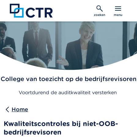
Overslaan
en
zoeken
menu
naar
de
inhoud
gaan
College van toezicht op de bedrijfsrevisoren
Voortdurend de auditkwaliteit versterken
Home
Kwaliteitscontroles bij niet-OOB-
bedrijfsrevisoren