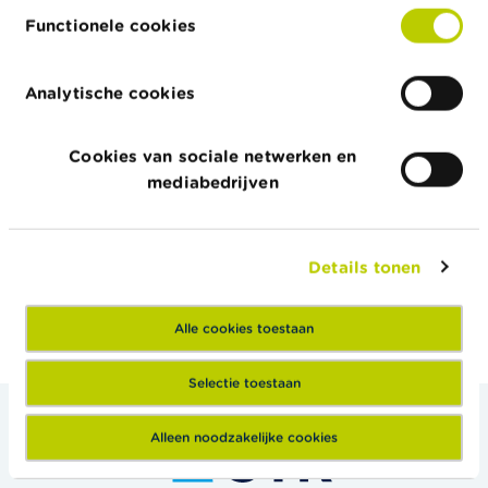
raadpleegt de Hoge Raad minstens eenmaal per jaar
Functionele cookies
alvorens de leidraad toe te passen.
Analytische cookies
LEIDRAAD VOOR DE
KWALITEITSCONTROLE VAN DE
Cookies van sociale netwerken en
BEDRIJFSREVISOREN DIE BIJ GEEN
mediabedrijven
ENKELE ORGANISATIE VAN OPENBAAR
BELANG DE CONTROLE UITVOEREN
Details tonen
Alle cookies toestaan
Selectie toestaan
Alleen noodzakelijke cookies